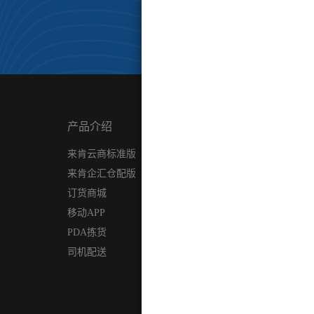
产品介绍
行业案例
我们
来肯云商标准版
食品快消品行业
关于我们
来肯企汇仓配版
服装鞋帽行业
新闻资讯
订货商城
生鲜农贸行业
移动APP
汽修汽配行业
PDA拣货
手机通讯行业
司机配送