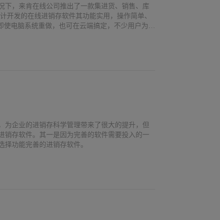
况下，来肯在线公司推出了一款集进货、销售、库
设计开发的在线进销存软件其功能实用，操作简单、
，即使电脑系统重做，也可在云端搞定，不少用户为之
，为企业的进销存科学管理带来了很大的提升，但
进销存软件。其一是因为完善的软件需要投入的一
选择功能完善的进销存软件。