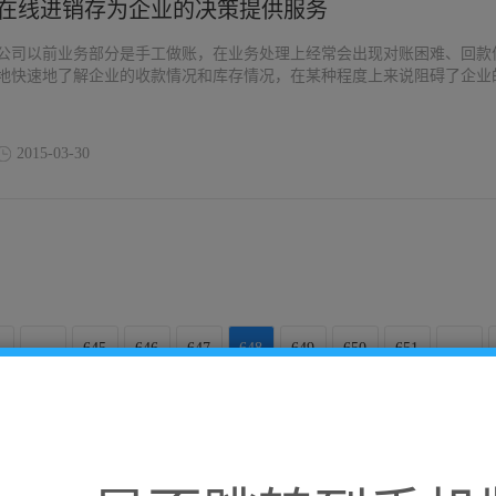
在线进销存为企业的决策提供服务
公司以前业务部分是手工做账，在业务处理上经常会出现对账困难、回款
地快速地了解企业的收款情况和库存情况，在某种程度上来说阻碍了企业
2015-03-30
...
645
646
647
648
649
650
651
...
超2,600,000家企业 正在使用来肯云商