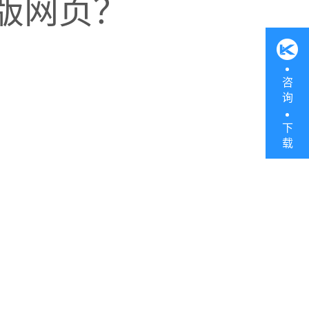
版网页？
咨
询
理更简单
下
载
业管理云平台
体验
慎！
微信公众号