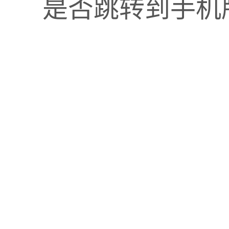
是否跳转到手机
立即体验
让企业经营管
合作加盟
来肯云商，会营销的企
渠道加盟
立即
投资有风险，选择需谨
APP下载