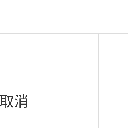
移动客户端下载
川公网安备 51019002001904号
应用名称 来肯云商 开发者名称 成都