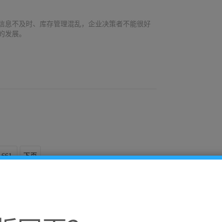
信息不及时、库存管理混乱，企业决策者不能很好
的发展。
661
下页