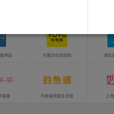
合作客户
母婴用品
内蒙古优选悦购
湖北
孕婴童
钓鱼猫母婴生活馆
上海