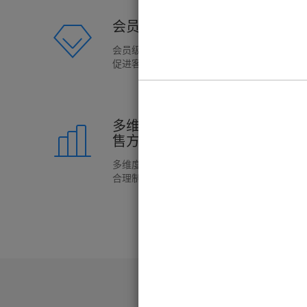
会员管理、积分奖励、客情维护
会员级别、会员积分、会员特价等会员体系，
促进客户持续消费
多维度数据汇总，分析销售情况
售方案
多维度统计销售数据，针对实际销售情况，快
合理制定促销方案