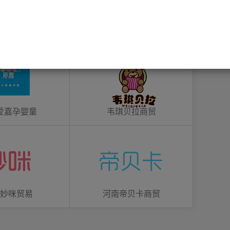
爱嘉孕婴童
韦琪贝拉商贸
妙咪贸易
河南帝贝卡商贸