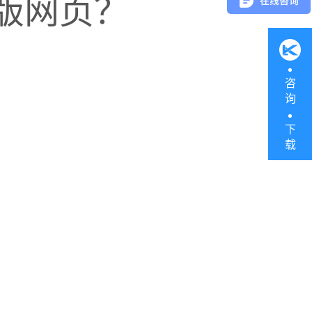
版网页？
咨
询
下
载
一管理，保证食品安全
理，近效期提醒，有效监控食品效期，食品安全再也不是问题