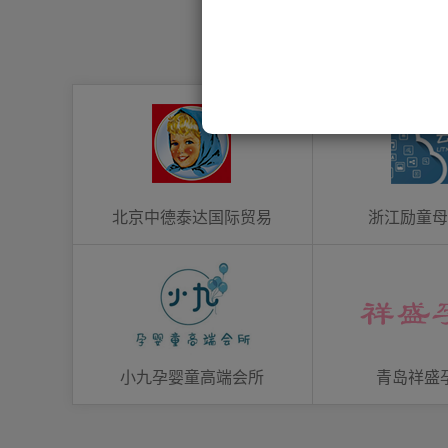
北京中德泰达国际贸易
浙江励童
小九孕婴童高端会所
青岛祥盛