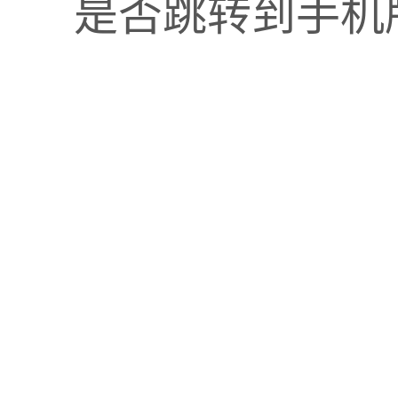
是否跳转到手机
多终端接入，pc、微信、小程序、app可同时运行
理， 满足各种
批次、批号唯
批次、批号强制管
商品需要