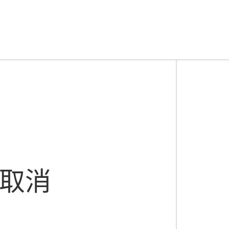
，高效管理客户
多促销方式，
有效分类管理客户，
支持32种不同场
人力成本
，快速调整 销
多级分销，快
微信营销、分销提
速调整营销策略，