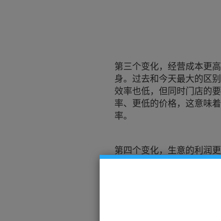
第三个变化，经营成本更高
身。过去和今天最大的区别
效率也低，但同时门店的要
率、更低的价格，这意味
率。
第四个变化，生意的利润更
品牌商和渠道价格战愈演
间。在这样的背景之下，经
分销，可以提升效率、降低
议价能力。