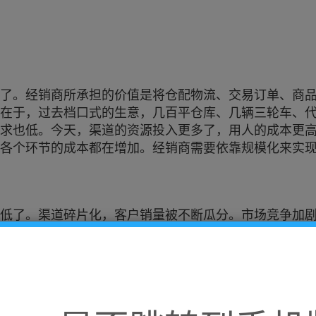
了。经销商所承担的价值是将仓配物流、交易订单、商
在于，过去档口式的生意，几百平仓库、几辆三轮车、
求也低。今天，渠道的资源投入更多了，用人的成本更
着各个环节的成本都在增加。经销商需要依靠规模化来实
低了。渠道碎片化，客户销量被不断瓜分。市场竞争加
愈烈。租金、人工、物流等成本不断上升，进一步压缩了
销商B2B供应链化其实是必然的结果。一方面通过供应
成本；另外一方面，也能够通过优质的商品组合和成本