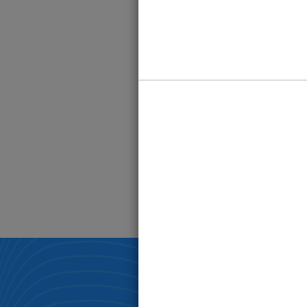
快消品经销商可以从哪些方面去做好仓库管理工作？
调味品行业的进销存系统，可以管理哪些东西？
一款经销商觉得好用的进销存仓库系统——来肯云商
快消品经销商的仓库管理水平，可以从哪些细节去提升？