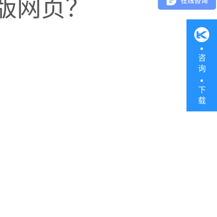
版网页？
，获得区域竞争的主动权，为
完成，如果你不知道怎么转
您提效降本增收。
咨
询
下
载