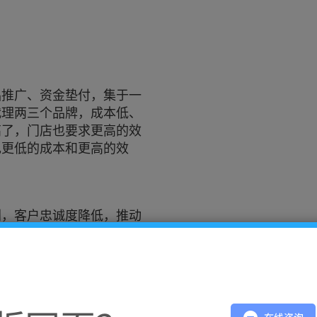
品推广、资金垫付，集于一
代理两三个品牌，成本低、
高了，门店也要求更高的效
现更低的成本和更高的效
剧，客户忠诚度降低，推动
品牌商和经销商的获利空
链的规模化，多品牌的代理和
优势，提高在上游与下游的