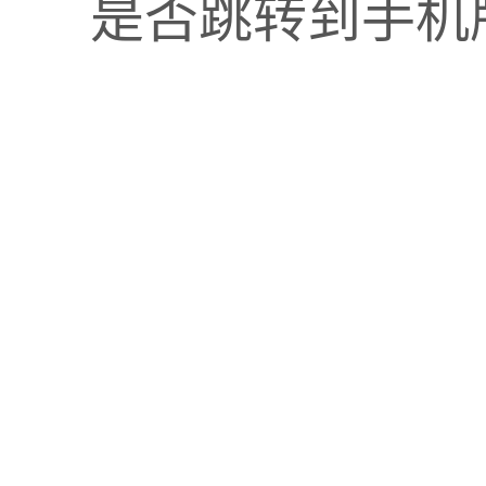
是否跳转到手机
对方式，是进行B2B转型升级，打造成为平台型经销商
快的配送以及更贴心的服务，这些都需要靠B2B转型来
快消品经销商专用的B2B数字化解决方案服务商，帮助
快消品经销商如何在B2B商城上实现增量？
经销商的库管员需要具备哪些优秀的能力？
版权
本内容授权于来肯云商，如有任何合作或转载,
声明
请直接与我们联系
？