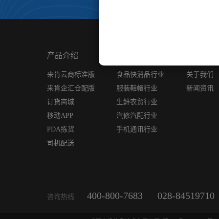
产品介绍
行业案例
我们
来肯云商标准版
食品快消品行业
关于我们
来肯企汇仓配版
服装鞋帽行业
新闻资讯
订货商城
生鲜农贸行业
移动APP
汽修汽配行业
PDA拣货
手机通讯行业
司机配送
400-800-7683
028-84519710
咨询热线