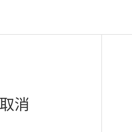
现的临期品、过期品、破损品进行集中处理（促销、退
肯交流合作，我们帮助您仓库转型升级，提高作业效率
快消品经销商仓库盘点工作如才能提升效率？
春节后，快消品经销商首先需要做什么事？
版权
本内容授权于来肯云商，如有任何合作或转载,
声明
请直接与我们联系
？