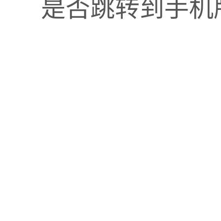
是否跳转到手机
及时解决疑问（如货物放错位、标识不清）。
数量差异巨大）应立即现场复盘确认，并初步调查原因
质数据）录入系统，生成《盘点差异报告》。
入库/出库单据处理延迟或错误；拣货或上架时放错货位
窃或他人借用未登记；系统逻辑或参数错误。
关流程和责任人，不是为了单纯处罚，而是为了流程改
，对盘点差异进行财务账目调整，使账实相符。