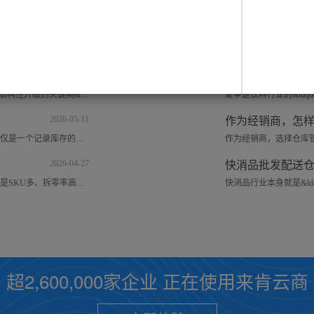
2026-07-17
快消品具有周转快、SKU多、保质期敏感的特点，仓库管理直接关系到资金周转和利润。建议每一位快消品经销商围绕 &ldquo;效率+精准+防损&rdquo; 三个核心，来做好仓库管理工作。
2026-06-02
国内的调味品行业目前正处于&amp;zwnj;结构性升级的关键期&amp;zwnj;，2024年市场规模已达&amp;zwnj;6871 亿元&amp;zwnj;，预计 2027年将突破&amp;zwnj;万亿元大关&amp;zwnj;，虽然线下零售整体增速放缓，但
2026-05-11
进销存仓库管理系统对于经销商而言，不仅是一个记录库存的工具，更是一个能系统性地解决生意中&ldquo;钱、货、账&rdquo;一系列核心痛点的管理平台。经销商仓库系统有什么用？它能
2026-04-27
快消品经销商的仓库管理，核心痛点往往是SKU多、拆零率高、效期敏感。要提升管理水平，不能只盯着大流程，更要死磕那些容易被忽视的现场细节。以下从库位规划、作业规范、效期管
超2,600,000家企业 正在使用来肯云商