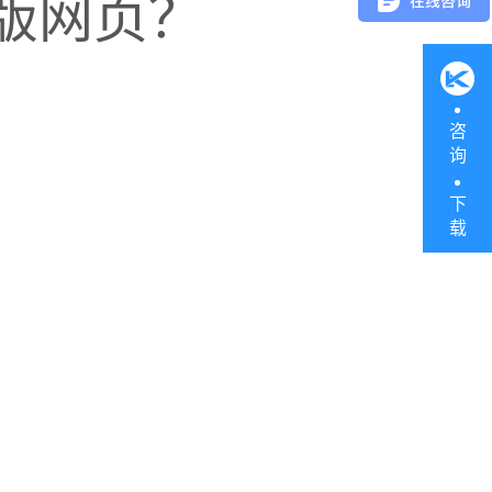
版网页？
（是否单未下、货未收
咨
询
下
载
；盘点过程中的人为误盘、
进。