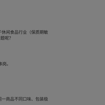
于休闲食品行业（保质期敏
问题呢？
串岗。
同一商品不同口味、包装极