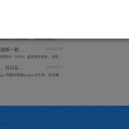
2026-06-24
中小型快消品经销商该如何挑选一款进销存软件系统？
当中小型快消品经销商在企业发展到一定阶段后，一定会需要通过数字化系统工具来提升内部管理效率、保证数据精准的，这就需要一款进销存系统来帮忙，而市面上的进销存系统琳琅满目
2026-05-19
夏季即将来临，做饮料的经销商此时该做些什么来迎接销售旺季？
夏季是饮料行业的&ldquo;黄金120天&rdquo;，也是对经销商仓库管理、资金周转和团队执行力的终极考验。作为经销商，此时的核心策略不是盲目备货，而是&ldquo;抢终端、快周转、防爆
2026-05-08
作为经销商，怎样选择一款仓库管理软件？
作为经销商，选择仓库管理软件（WMS）或进销存系统，本质上是在选择一套能支撑你未来3-5年业务发展的管理工具，尤其是在大环境下行的今天、对成本控制要求高的今天。 经销商们，想要选
2026-04-13
快消品批发配送仓，可以从哪些细节去节省成本？
快消品行业本身就是&ldquo;弯腰捡钢镚&rdquo;的生意，利润薄、周转快，成本控制必须得精细到每一个动作上。在批发配送仓里，真正的省钱之道往往不在于搞什么大工程，而在于对包材耗