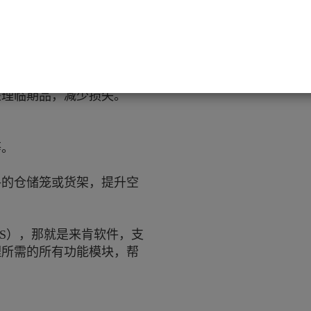
KU，既不影响正常作业，
3时间红色警报）。
处理临期品，减少损失。
等。
格的仓储笼或货架，提升空
S），那就是来肯软件，支
理所需的所有功能模块，帮