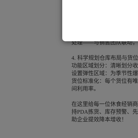
3. 精细化的库存管理与预
动态盘点：在采用WMS的
又能持续保持库存准确。
建立临期品处理流程：
预警——设置三级预警（如距
处理——与销售团队联动
4. 科学规划仓库布局与货
功能区域划分：清晰划分收
设置弹性区域：为季节性爆
货位标准化：每个货位有唯
间利用率。
在这里给每一位休食经销商
持PDA拣货、库存预警、
助企业提效降本增收！