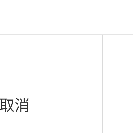
以精确记录每批商品的生产日期和批次，并设置预警。拣
化拣货路径，将多个订单合并进行“波次拣货”或“批量拣货
选”进一步提升效率与准确率。
P）
标准（检查包装、日期、数量）、信息录入（立即扫码
出）：通过WMS系统指令或物理库位设计（如重力式货架
放在离出入口最近的黄金区域。
域。
放在最远的区域。
。