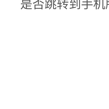
是否跳转到手机
技术、流程、人员” 三个维度进行系统化解决。
WMS（仓库管理系统）
。
A（手持终端）扫描条码进行所有出入库操作，实现账实实