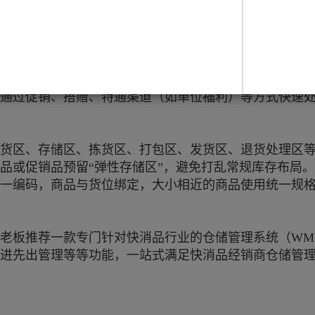
警机制
基础上，推行动态盘点（循环盘点），每天盘点一小部分S
保质期1/3时间提醒采购和销售，1/2时间橙色警报，2/
，通过促销、搭赠、特通渠道（如单位福利）等方式快速
位
货区、存储区、拣货区、打包区、发货区、退货处理区
品或促销品预留“弹性存储区”，避免打乱常规库存布局。
一编码，商品与货位绑定，大小相近的商品使用统一规
老板推荐一款专门针对快消品行业的仓储管理系统（WM
先进先出管理等等功能，一站式满足快消品经销商仓储管