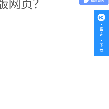
版网页？
咨
询
下
载
时同步，误差率可降至1%