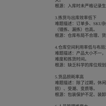
失。
根源：入库时未严格记录生
3.拣货与出库效率低下
难题描述：订单多、SKU
（错拣、漏拣）也高。
根源：仓库布局不合理、货
4.仓库空间利用率低与布局
难题描述：产品大小不一，
难度和拣货时间。
根源：缺乏科学的库位规划
5.货品损耗率高
难题描述：除了过期，休闲
损）、受潮、变质等。
根源：包装保护不足、装卸