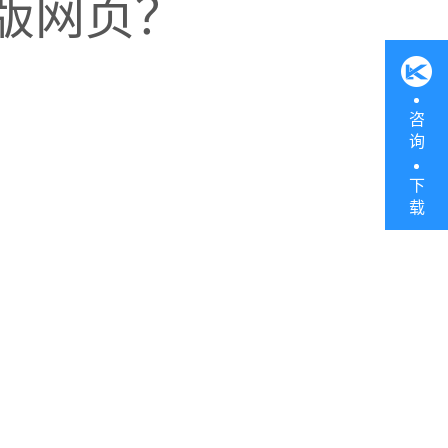
版网页？
咨
询
下
载