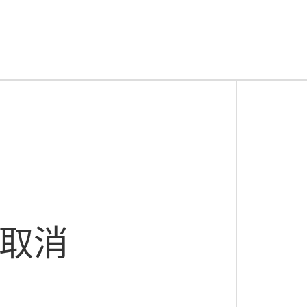
了来肯合作客户——锦汇园的全新仓库！更大的空间、更
由衷感叹，来肯讲师专业的讲解也让他们详细地了解了