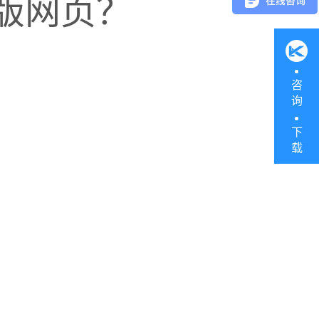
版网页？
就能一键带出以往数据，也
没发生过，并且通过商城推
咨
过了
30个
，对五金个体商户
询
下
载
把销售提上去，争取今年将
管理模式
，用一体化系统的
是通过自身努力，并在来肯
成本控制到极致，他们的成
的动力。