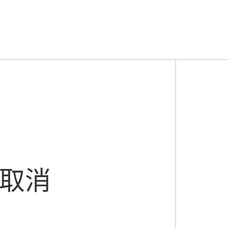
这家企业利用“物流总包+SaaS”，打造了餐饮供应链3.0新模式
版权
本内容授权于来肯云商，如有任何合作或转载,
声明
请直接与我们联系
？
2021-09-13
近几年，酒水批发行业的毛利越来越低，因为随着人员工资、库房租金、配送成本甚至税金等费用越来越高，经销商的利润慢慢被蚕食掉，再加上互联网信息时代，商品价格等信息越来越透明，为了留住客户，企业只能再压缩自己的利润空间而在价格上给客户多一点优惠。
2021-08-23
不上ERP等死，那是因为企业发展必须要靠上ERP来重组企业资源、降低企业成本，由粗放型运转模式向集约型转变，利用ERP集成信息化，不仅能够提升企业管理水平，还能实现企业内外部信息的共享和有效利用，实现经济效益最大化。
2021-08-02