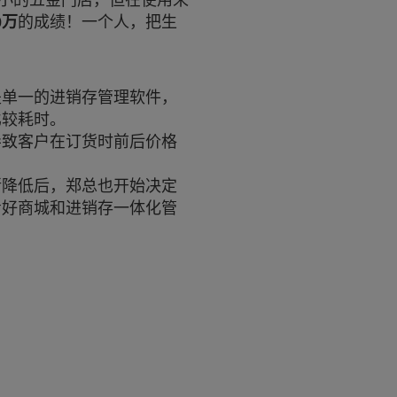
小的五金门店，但在使用来
0万
的成绩！一个人，把生
是单一的进销存管理软件，
比较耗时。
导致客户在订货时前后价格
渐降低后，郑总也开始决定
看好商城和进销存一体化管