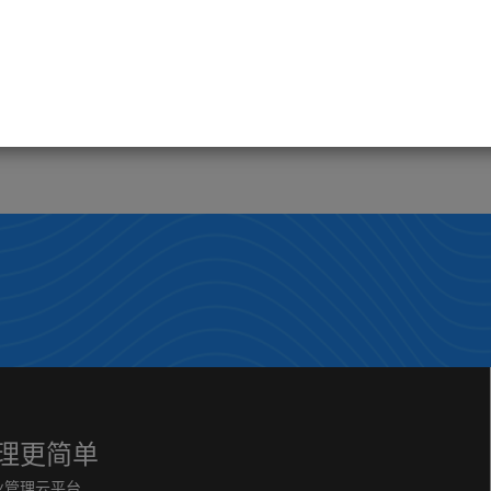
销售开单效率提升1倍，收益会提升多少呢？这家快消品企业告诉你
如今快消品的市场竞争异常激烈，企业遭受竞争对手的冲击，更面临互联网发展的挑战，技术创新与发展向经销商们提出了更高的要求，传统低效模式的企业会越来越难前行，提升内部效率、降低人力成本，是每一位经销商都在追寻的目标。 很多企业老板重视仓库拣货出货的效率，却常常忽视销售最开始的开单环节，其实业务员在销售开单时的效率提升，也是非常重要的，更能直接影响企业营收的增长。
2021-06-23
这家企业告诉你，车销模式如何高效管控，让收益倍增
商贸企业常见的经营方式是坐销与访销，访销是无店铺销售的最早形式，它是通过业务员外出拜访客户访，给顾客展示样品并口头介绍，从而达到推销目的的，而坐销则是在自己的店铺内等着客户上门采购，如今更多的企业是坐销与访销结合。
理更简单
业管理云平台