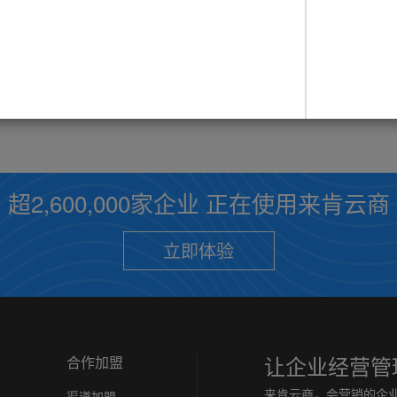
内勤或文员，是商贸企业里常见的员工职位，他们负责在库房接单打单，有的企业将财务也叫做内勤，负责财务会计的工作，但大多数的企业是区分开来的，内勤仿佛是一个比较尴尬的位置。
2021-07-20
近几年，日化行业可谓发展迅猛，尤其是2020年在疫情的冲击下，人们有了更多居家的时间，也重新开始审视健康与家庭生活的关系，日化市场在这个过程中得到了一定的增长。
超2,600,000家企业 正在使用来肯云商
立即体验
让企业经营管
合作加盟
来肯云商，会营销的企