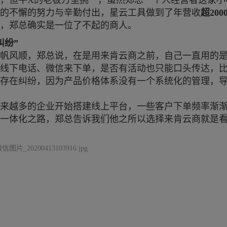
，但牛
X的老板万里挑一，虽然郑总一个人经营者这家小
的不懈的努力与辛勤付出，星云工具做到了年营收
超
200
，郑总确实是一位了不起的商人。
纠纷”
帆风顺，郑总说，在是用来肯云商之前，自己一直用的
线下电话、微信来下单，是否有活动也只能口头传达，
存在纠纷，因为产品价格体系没有一个系统化的管理，
来越多的企业开始搭建线上平台，一些客户下单频率渐
一体化之路，郑总告诉我们他之所以选择来肯云商就是